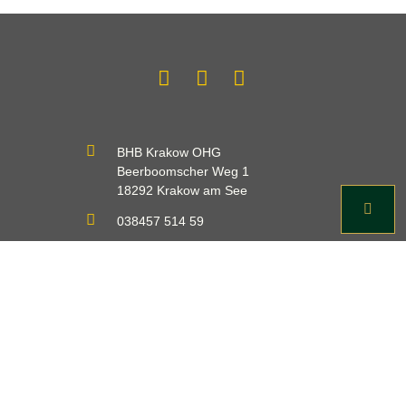
BHB Krakow OHG
Beerboomscher Weg 1
18292 Krakow am See
038457 514 59
info@bhb-krakow.com
Impressum
Datenschutz